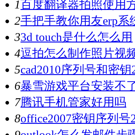
1
百度翻译器拍照使用
2
手把手教你用友erp系
3
3d touch是什么怎么用
4
逗拍怎么制作照片视
5
cad2010序列号和密钥
6
暴雪游戏平台安装不
7
腾讯手机管家好用吗
8
office2007密钥序列
9
outlook怎么发邮件步