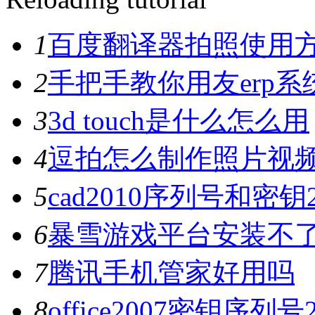
1
百度翻译器拍照使用
2
手把手教你用友erp系
3
3d touch是什么怎么用
4
逗拍怎么制作照片视
5
cad2010序列号和密钥
6
暴雪游戏平台安装不
7
腾讯手机管家好用吗
8
office2007密钥序列