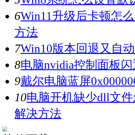
6
Win11升级后卡顿怎
方法
7
Win10版本回退又自
8
电脑nvidia控制面
9
戴尔电脑蓝屏0x0000
10
电脑开机缺少dll文
解决方法