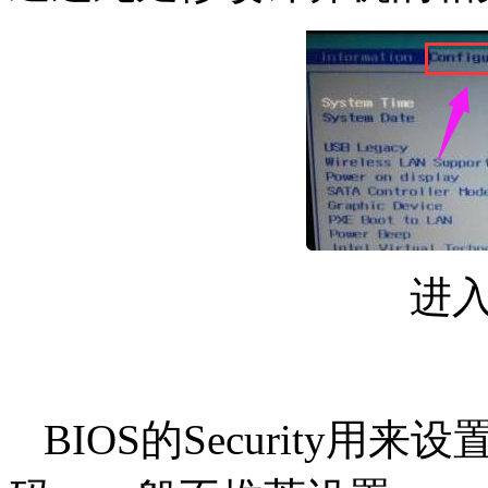
进入b
BIOS的Security