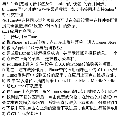
与Safari浏览器同步书签及Outlook中的“便签”的合并同步。
b) iTunes同步“其他”支持多渠道数据，如：书签同步支持Saf
5) 冲突管理
在iTunes中选择同步过的项目,都可以在高级设置中选择冲突配置。
据完全覆盖掉iOS设置中对应项目的数据。
(二) 应用程序同步
1) 回传应用至iTunes
a) 将iPhone与iTunes连接，点击左上角的菜单，进入iTunes
b) 输入Apple ID账号与 密码授权;
c) 完成后iTunes会提示授权成功，并显示该账号授权信息。
d) 点击左上角的菜单 ，选择显示菜单栏。
e) 在iTunes上进入-文件-设备-自XX 的iPhone传输购买的项目。
f) 通过上述方法操作后，iPhone中的应用程序已回传至iTune
g) iTunes资料库中找到回传的应用，在应用上面点击鼠标右
h) PC中默认路径：我的音乐-iTunes-iTunes Media-Mobile Applicat
2) 通过iTunes下载应用
a) 在iTunes上点击右上角的iTunes Store查找应用或输入应用
b) 找到需下载的应用后，点击免费或价格，在弹出的对话框中输入A
会要求再次输入密码的，系统会直接进入下载页面。付费软件要求A
c) 下载中可以点击右上角的查看下载进度，也可以进行暂停或
3) 通过iTunes安装应用