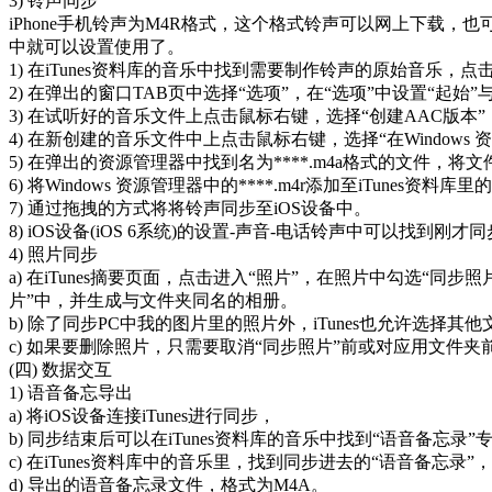
3) 铃声同步
iPhone手机铃声为M4R格式，这个格式铃声可以网上下载，也可
中就可以设置使用了。
1) 在iTunes资料库的音乐中找到需要制作铃声的原始音乐，
2) 在弹出的窗口TAB页中选择“选项”，在“选项”中设置“起始”
3) 在试听好的音乐文件上点击鼠标右键，选择“创建AAC版本”
4) 在新创建的音乐文件中上点击鼠标右键，选择“在Windows
5) 在弹出的资源管理器中找到名为****.m4a格式的文件，将文件
6) 将Windows 资源管理器中的****.m4r添加至iTunes
7) 通过拖拽的方式将将铃声同步至iOS设备中。
8) iOS设备(iOS 6系统)的设置-声音-电话铃声中可以找到刚
4) 照片同步
a) 在iTunes摘要页面，点击进入“照片”，在照片中勾选
片”中，并生成与文件夹同名的相册。
b) 除了同步PC中我的图片里的照片外，iTunes也允许选择其
c) 如果要删除照片，只需要取消“同步照片”前或对应用文件
(四) 数据交互
1) 语音备忘导出
a) 将iOS设备连接iTunes进行同步，
b) 同步结束后可以在iTunes资料库的音乐中找到“语音备忘录”
c) 在iTunes资料库中的音乐里，找到同步进去的“语音备忘录
d) 导出的语音备忘录文件，格式为M4A。