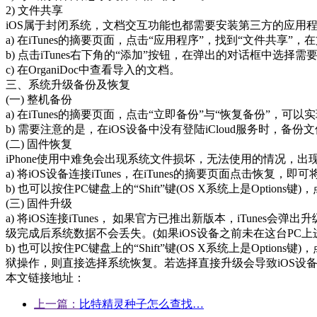
2) 文件共享
iOS属于封闭系统，文档交互功能也都需要安装第三方的应用程序和iT
a) 在iTunes的摘要页面，点击“应用程序”，找到“文件共享”，在
b) 点击iTunes右下角的“添加”按钮，在弹出的对话框中选择需要
c) 在OrganiDoc中查看导入的文档。
三、系统升级备份及恢复
(一) 整机备份
a) 在iTunes的摘要页面，点击“立即备份”与“恢复备份”，可
b) 需要注意的是，在iOS设备中没有登陆iCloud服务时，备
(二) 固件恢复
iPhone使用中难免会出现系统文件损坏，无法使用的情况，出
a) 将iOS设备连接iTunes，在iTunes的摘要页面点击
b) 也可以按住PC键盘上的“Shift”键(OS X系统上是Opt
(三) 固件升级
a) 将iOS连接iTunes， 如果官方已推出新版本，iTun
级完成后系统数据不会丢失。(如果iOS设备之前未在这台PC上
b) 也可以按住PC键盘上的“Shift”键(OS X系统上是Op
狱操作，则直接选择系统恢复。若选择直接升级会导致iOS设备
本文链接地址：
上一篇：
比特精灵种子怎么查找…