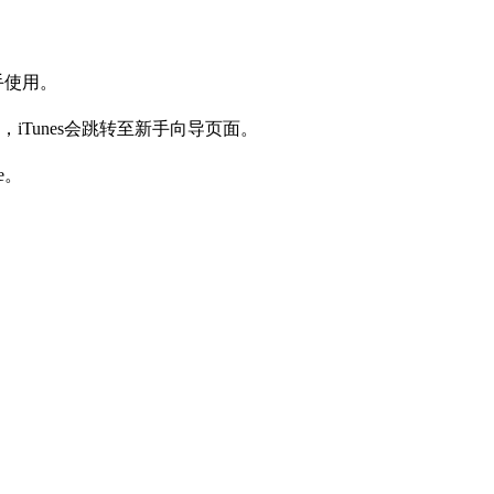
手使用。
后，iTunes会跳转至新手向导页面。
e。