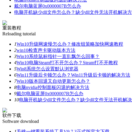
戴尔电脑蓝屏0x0000007B怎么办
电脑开机缺少dll文件怎么办？缺少dll文件无法开机解决
重装教程
Reloading tutorial
1
Win10升级网速慢怎么办？修改组策略加快网速教程
2
win10检查声卡驱动版本方法
3
Win10系统鼠标指针一直乱飘怎么回事？
4
Win10电脑Steam打不开怎么办？Steam打不开教程
5
Win8系统怎么设置默认浏览器
6
Win11升级后卡顿怎么办？Win11升级后卡顿的解决方法
7
Win10版本回退又自动更新怎么办？
8
电脑nvidia控制面板闪退的解决方法
9
戴尔电脑蓝屏0x0000007B怎么办
10
电脑开机缺少dll文件怎么办？缺少dll文件无法开机解
软件下载
Software download
1
毛桃一键重装系统工具V9.7.3正式版官方下载