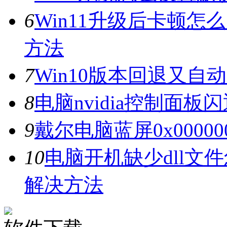
6
Win11升级后卡顿怎
方法
7
Win10版本回退又自
8
电脑nvidia控制面
9
戴尔电脑蓝屏0x0000
10
电脑开机缺少dll文
解决方法