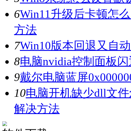
6
Win11升级后卡顿怎
方法
7
Win10版本回退又自
8
电脑nvidia控制面
9
戴尔电脑蓝屏0x0000
10
电脑开机缺少dll文
解决方法