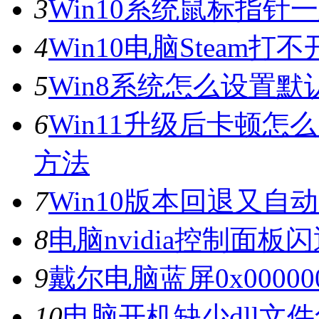
3
Win10系统鼠标指
4
Win10电脑Steam打
5
Win8系统怎么设置默
6
Win11升级后卡顿怎
方法
7
Win10版本回退又自
8
电脑nvidia控制面
9
戴尔电脑蓝屏0x0000
10
电脑开机缺少dll文