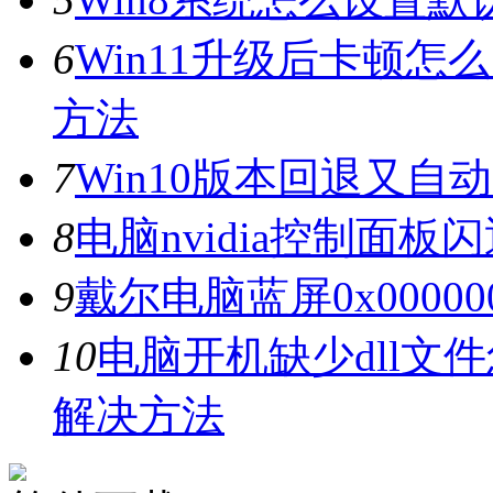
6
Win11升级后卡顿怎
方法
7
Win10版本回退又自
8
电脑nvidia控制面
9
戴尔电脑蓝屏0x0000
10
电脑开机缺少dll文
解决方法