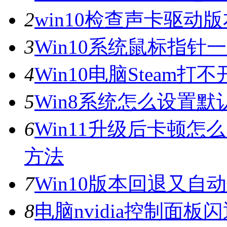
2
win10检查声卡驱动
3
Win10系统鼠标指
4
Win10电脑Steam打
5
Win8系统怎么设置默
6
Win11升级后卡顿怎
方法
7
Win10版本回退又自
8
电脑nvidia控制面