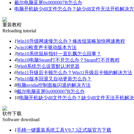
戴尔电脑蓝屏0x0000007B怎么办
电脑开机缺少dll文件怎么办？缺少dll文件无法开机解决
重装教程
Reloading tutorial
1
Win10升级网速慢怎么办？修改组策略加快网速教程
2
win10检查声卡驱动版本方法
3
Win10系统鼠标指针一直乱飘怎么回事？
4
Win10电脑Steam打不开怎么办？Steam打不开教程
5
Win8系统怎么设置默认浏览器
6
Win11升级后卡顿怎么办？Win11升级后卡顿的解决方法
7
Win10版本回退又自动更新怎么办？
8
电脑nvidia控制面板闪退的解决方法
9
戴尔电脑蓝屏0x0000007B怎么办
10
电脑开机缺少dll文件怎么办？缺少dll文件无法开机解
软件下载
Software download
1
毛桃一键重装系统工具V9.7.3正式版官方下载