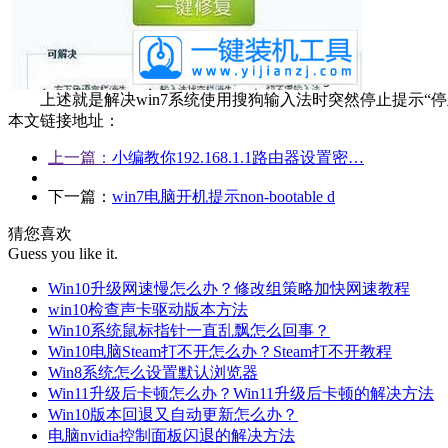
上述就是解决win7系统使用搜狗输入法时突然停止提示“停
本文链接地址：
上一篇：
小编教你192.168.1.1路由器设置密…
下一篇：
win7电脑开机提示non-bootable d
猜您喜欢
Guess you like it.
Win10升级网速慢怎么办？修改组策略加快网速教程
win10检查声卡驱动版本方法
Win10系统鼠标指针一直乱飘怎么回事？
Win10电脑Steam打不开怎么办？Steam打不开教程
Win8系统怎么设置默认浏览器
Win11升级后卡顿怎么办？Win11升级后卡顿的解决方法
Win10版本回退又自动更新怎么办？
电脑nvidia控制面板闪退的解决方法