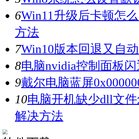
6
Win11升级后卡顿怎
方法
7
Win10版本回退又自
8
电脑nvidia控制面
9
戴尔电脑蓝屏0x0000
10
电脑开机缺少dll文
解决方法