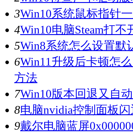
3
Win10系统鼠标指
4
Win10电脑Steam打
5
Win8系统怎么设置默
6
Win11升级后卡顿怎
方法
7
Win10版本回退又自
8
电脑nvidia控制面
9
戴尔电脑蓝屏0x0000