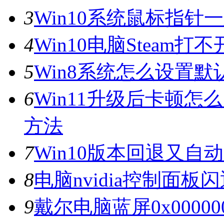
3
Win10系统鼠标指
4
Win10电脑Steam打
5
Win8系统怎么设置默
6
Win11升级后卡顿怎
方法
7
Win10版本回退又自
8
电脑nvidia控制面
9
戴尔电脑蓝屏0x0000