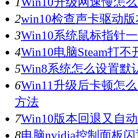
1
Win10升级网速慢
2
win10检查声卡驱动
3
Win10系统鼠标指
4
Win10电脑Steam打
5
Win8系统怎么设置默
6
Win11升级后卡顿怎
方法
7
Win10版本回退又自
8
电脑nvidia控制面