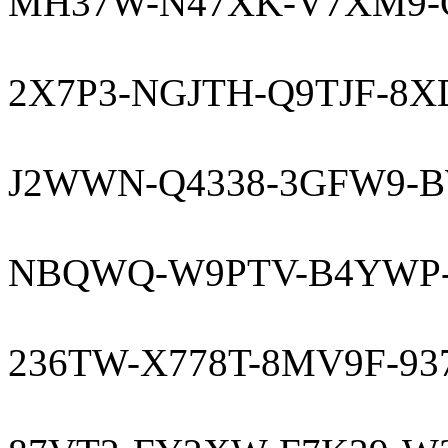
MH37W-N47XK-V7XM9-
2X7P3-NGJTH-Q9TJF-8X
J2WWN-Q4338-3GFW9-
NBQWQ-W9PTV-B4YWP-
236TW-X778T-8MV9F-9