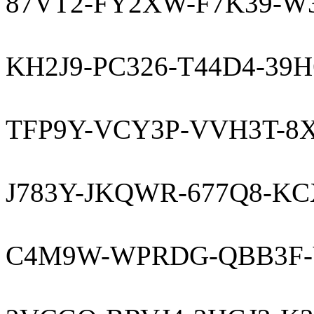
87VT2-FY2XW-F7K39-W
KH2J9-PC326-T44D4-39
TFP9Y-VCY3P-VVH3T-
J783Y-JKQWR-677Q8-K
C4M9W-WPRDG-QBB3F